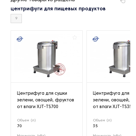
Другие товары из раздела
центрифуги для пищевых продуктов
9
Центрифуга для сушки
Центрифуга для су
зелени, овощей, фруктов
зелени, овощей, ф
от влаги XJT-TS700
от влаги XJT-TS350
Объем (л)
Объем (л)
70
35
Мощность (кВт)
Мощность (кВт)