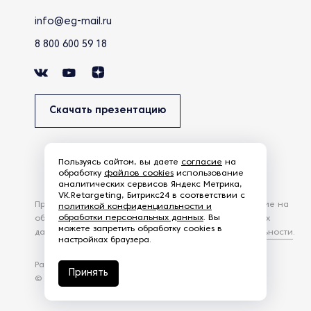
info@eg-mail.ru
8 800 600 59 18
Скачать презентацию
Пользуясь сайтом, вы даете
согласие
на
обработку
файлов cookies
использование
аналитических сервисов Яндекс Метрика,
VK.Retargeting, Битрикс24 в соответствии с
Продолжая использовать наш сайт, вы даете согласие на
политикой конфиденциальности и
обработки персональных данных
. Вы
обработку файлов Cookies и других пользовательских
можете запретить обработку cookies в
данных, в соответствии с
Политикой конфиденциальности
.
настройках браузера.
Разработка сайта —
студия Z-Labs
Принять
© 2026 – Eurasia Group. Все права защищены