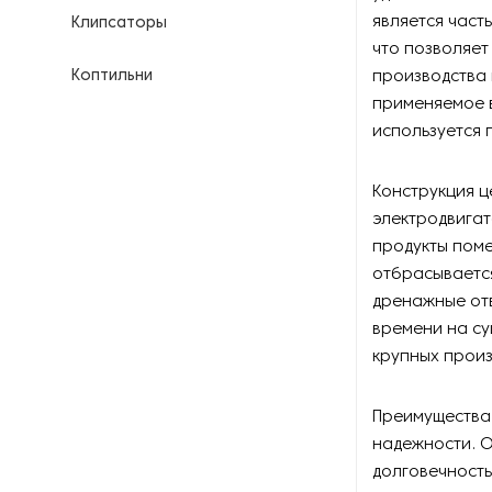
является част
Клипсаторы
что позволяет
Коптильни
производства
применяемое в
Кофейное оборудование
используется
Куттеры
Конструкция 
электродвигат
Линии для переработки мяса
продукты поме
отбрасывается
Линии для производства
дренажные отв
продуктов питания
времени на су
крупных произ
Маринаторы и вакуумные
массажеры
Преимущества
Мукомольное оборудование
надежности. 
долговечность
Мясорубки