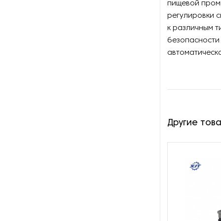
пищевой пром
регулировки с
Оборудование для вяления и
к различным т
сушки мяса и рыбы
безопасности 
автоматическо
Оборудование для
заморозки
Оборудование для
изготовления роллов и суши
Оборудование для
Другие тов
изготовления сиропа
Оборудование для
измельчения какао
Оборудование для мойки и
очистки фруктов и ягод
Оборудование для мойки