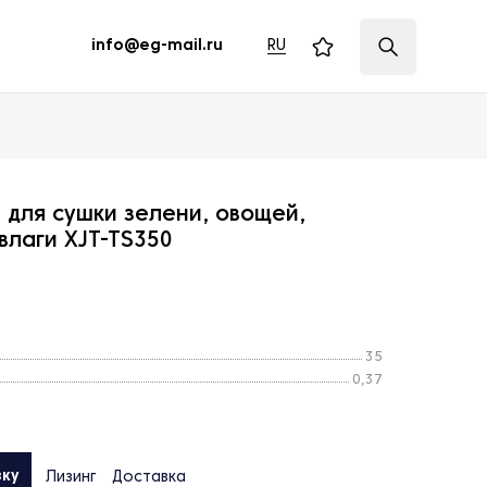
RU
info@eg-mail.ru
для сушки зелени, овощей,
влаги XJT-TS350
35
0,37
вку
Лизинг
Доставка