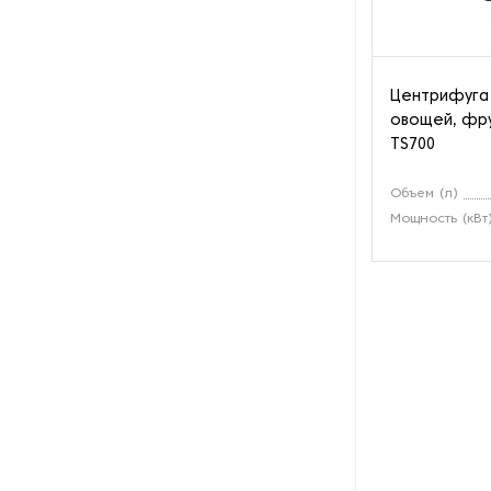
оборотной тары
Оборудование для нарезки и
измельчения грибов
Центрифуга 
овощей, фру
Оборудование для нарезки
TS700
хлеба
Объем (л)
Оборудование для обжарки
Мощность (кВт
какао
Оборудование для очистки
овощей
Оборудование для очистки
питьевой воды
Оборудование для панировки
Оборудование для