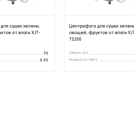
для сушки зелени,
Центрифуга для сушки зелен
ктов от влаги XJT-
овощей, фруктов от влаги XJ
TS200
Объем (л)
70
)
Мощность (кВт)
0,55