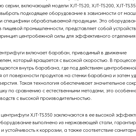
ью серии, включающей модели XJT-TS20, XJT-TS200, XJT-TS35
 выбрать подходящее оборудование в зависимости от мас
 и специфики обрабатываемой продукции. Это оборудован
 пищевой промышленности, представляет собой устройств
 принцип центробежной силы для эффективного отделения 
центрифуги включает барабан, приводимый в движение
елем, который вращается с высокой скоростью. В процесс
щаются внутрь барабана, где под действием центробежно
 от поверхности продуктов на стенки барабана и затем уд
ерстия. Такая технология обеспечивает значительное со
шку по сравнению с естественными методами, это особенн
водств с высокой производительностью.
 центрифуги XJT-TS350 заключаются в ее высокой эффект
Оборудование выполнено из нержавеющей стали, гарантир
 и устойчивость к коррозии, а также соответствие санита