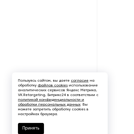
переработки жира
Оборудование для
переработки лука и чеснока
Оборудование для
переработки орехов
Оборудование для
переработки рыбы и
морепродуктов
Оборудование для
Пользуясь сайтом, вы даете
согласие
на
переработки сои
обработку
файлов cookies
использование
аналитических сервисов Яндекс Метрика,
VK.Retargeting, Битрикс24 в соответствии с
Оборудование для
политикой конфиденциальности и
обработки персональных данных
. Вы
переработки яиц
можете запретить обработку cookies в
настройках браузера.
Оборудование для
преработки корнеплодов
Принять