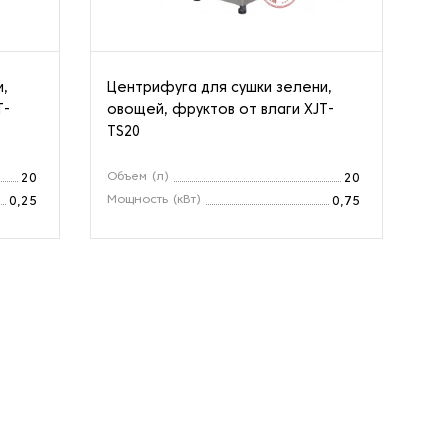
и,
Центрифуга для сушки зелени,
Це
T-
овощей, фруктов от влаги XJT-
ов
TS20
PB
Объем (л)
Вм
20
20
Мощность (кВт)
Мо
0,25
0,75