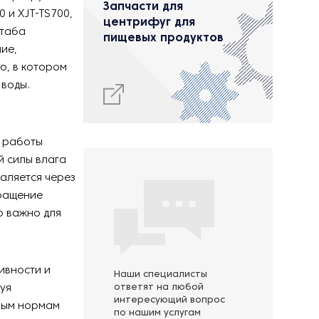
Запчасти для
0 и XJT-TS700,
центрифуг для
штаба
пищевых продуктов
ие,
о, в котором
воды.
е работы
й силы влага
аляется через
кращение
о важно для
ивности и
Наши специалисты
уя
ответят на любой
интересующий вопрос
рным нормам
по нашим услугам