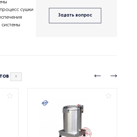
емы
 процесс сушки
Задать вопрос
еспечения
и системы
тов
9