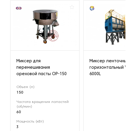
Миксер для
Миксер ленточный
перемешивания
горизонтальный WL
ореховой пасты OP-150
6000L
Объем (л)
150
Частота вращения лопастей
(об/мин)
60
Мощность (кВт)
3