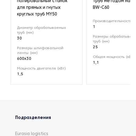
полировальный станок
труб методом нави
для прямых и гнутых
BW-C60
круглых труб MY50
Производительность (
1
Диаметр обрабатываемых
труб (мм)
Размеры обрабатывае
30
труб (мм)
25
Размеры шлифовальной
ленты (мм)
Общая мощность (кВт)
600x30
1,1
Мощность двигателя (кВт)
1,5
Подразделения
Eurasia logistics