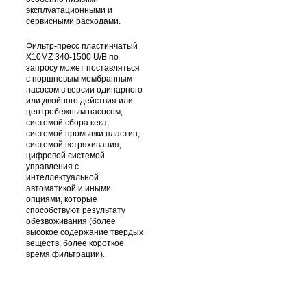
эксплуатационными и
сервисными расходами.
Фильтр-пресс пластинчатый
X10MZ 340-1500 U/B по
запросу может поставляться
с поршневым мембранным
насосом в версии одинарного
или двойного действия или
центробежным насосом,
системой сбора кека,
системой промывки пластин,
системой встряхивания,
цифровой системой
управления c
интеллектуальной
автоматикой и иными
опциями, которые
способствуют результату
обезвоживания (более
высокое содержание твердых
веществ, более короткое
время фильтрации).