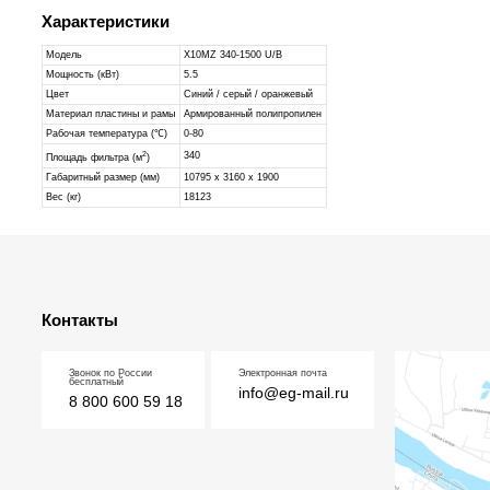
Характеристики
Модель
X10MZ 340-1500 U/B
Мощность (кВт)
5.5
Цвет
Синий / серый / оранжевый
Материал пластины и рамы
Армированный полипропилен
Рабочая температура (℃)
0-80
2
340
Площадь фильтра (м
)
Габаритный размер (мм)
10795 х 3160 х 1900
Вес (кг)
18123
Контакты
Звонок по России
Электронная почта
бесплатный
info@eg-mail.ru
8 800 600 59 18