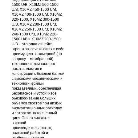
1500 U/B, X10MZ 500-1500
U/B, X10MZ 450-1500 U/B,
X10MZ 400-1500 U/B, X10MZ
320-1500, X10MZ 300-1500
U/B, X10MZ 280-1500 U/B,
X10MZ 250-1500 U/B, X10MZ
240-1500 U/B, X10MZ 220-
1500 U/B и X10MZ 200-1500
U/B – это одна линейка
агрегатов, сочетающих в себе
преимущества камерной (по
запросу – мембранной)
технологии, компактного
пакета пластин и
конструкции с боковой балкой
с высокими механическими и
технологическими
показателями, обеспечивая
безопасное и устойчивое
обезвоживание больших
объемов хвостов при низких
эксплуатационных расходах
и затратах на жизненный
цикл. Они отличаются
высокой
производительностью,
надежной работой и
особенно низкими