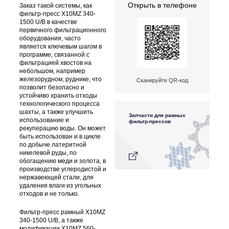
Открыть в телефоне
Заказ такой системы, как
фильтр-пресс X10MZ 340-
1500 U/B в качестве
первичного фильтрационного
оборудования, часто
является ключевым шагом в
программе, связанной с
фильтрацией хвостов на
небольшом, например
железорудном, руднике, что
Сканируйте QR-код
позволит безопасно и
устойчиво хранить отходы
технологического процесса
шахты, а также улучшить
Запчасти для рамных
использование и
фильтр-прессов
рекуперацию воды. Он может
быть использован и в цикле
по добыче латеритной
никелевой руды, по
обогащению меди и золота, в
производстве углеродистой и
нержавеющей стали, для
удаления влаги из угольных
отходов и не только.
Фильтр-пресс рамный X10MZ
340-1500 U/B, а также
модификации X10MZ 560-